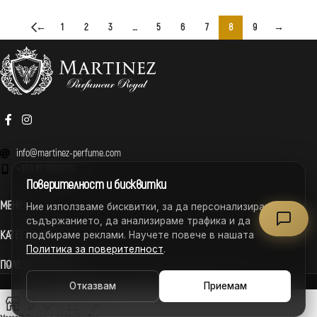
←
1
2
3
…
5
6
7
8
9
→
info@martinez-perfume.com
+359 87 8852829
Поверителност и бисквитки
МЕНЮ
Ние използваме бисквитки, за да персонализираме
съдържанието, да анализираме трафика и да
КАТЕГОРИИ
подбираме реклами. Научете повече в нашата
Политика за поверителност
.
ПОЛЕЗНИ ВРЪЗКИ
MARTINEZ – ВСИЧКИ ПРАВА ЗАПАЗЕНИ © 2026
Отказвам
Приемам