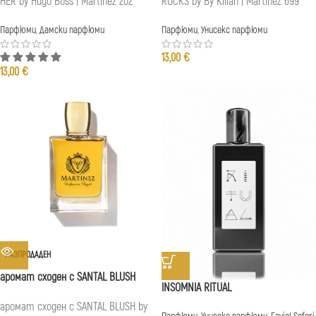
HER by Hugo Boss | Martinez 202
ROCKS by By Kilian | Martinez 699
Парфюми
,
Дамски парфюми
Парфюми
,
Унисекс парфюми
13,00
€
13,00
€
РАЗПРОДАДЕН
аромат сходен с SANTAL BLUSH
INSOMNIA RITUAL
аромат сходен с SANTAL BLUSH by