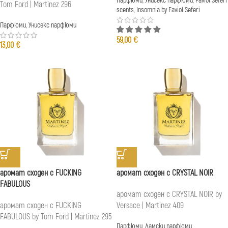
Парфюми
,
Унисекс парфюми
,
Faviol Seferi
Tom Ford | Martinez 296
scents
,
Insomnia by Faviol Seferi
Парфюми
,
Унисекс парфюми
59,00
€
13,00
€
аромат сходен с FUCKING
аромат сходен с CRYSTAL NOIR
FABULOUS
аромат сходен с CRYSTAL NOIR by
аромат сходен с FUCKING
Versace | Martinez 409
FABULOUS by Tom Ford | Martinez 295
Парфюми
,
Дамски парфюми