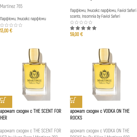
Martinez 765
Парфюми
,
Унисекс парфюми
,
Faviol Seferi
scents
,
Insomnia by Faviol Seferi
Парфюми
,
Унисекс парфюми
13,00
€
59,00
€
аромат сходен с THE SCENT FOR
аромат сходен с VODKA ON THE
HER
ROCKS
аромат сходен с THE SCENT FOR
аромат сходен с VODKA ON THE