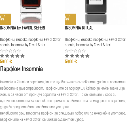
INSOMNIA by FAVIOL SEFERI
INSOMNIA RITUAL
Парфюми
,
Унисекс парфюми
,
Faviol Seferi
Парфюми
,
Унисекс парфюми
,
Faviol Seferi
scents
,
Insomnia by Faviol Seferi
scents
,
Insomnia by Faviol Seferi
59,00
€
59,00
€
Парфюм Insomnia
Insomnia и Ritual са парфюми, които ще ви пленят със своите изискани аромати и
невероятна дълготрайност. Парфюмите са подходящи както за мъже, така и за
жени и са част от премиум серията на Faviol Seferi. Те съчетават в себе си
изтънчеността на класическите аромати и свежестта на модерните парфюми,
за да ви предоставят неповторимо усещане.
Независимо дали търсите парфюм за специален повод или за ежедневна употреба,
парфюмите на Faviol Seferi са винаги елегантен избор.