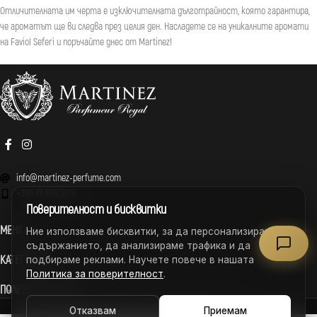
Отличителната им черта е изключителната дълготрайност, която гарантира,
че ароматът ще ви следва през целия ден. Насладете се на уникалните аромати
на Faviol Seferi и поръчайте днес от Martinez!
info@martinez-perfume.com
+359 87 8852829
Поверителност и бисквитки
МЕНЮ
Ние използваме бисквитки, за да персонализираме
съдържанието, да анализираме трафика и да
КАТЕГОРИИ
подбираме реклами. Научете повече в нашата
Политика за поверителност
.
ПОЛЕЗНИ ВРЪЗКИ
MARTINEZ – ВСИЧКИ ПРАВА ЗАПАЗЕНИ © 2026
Отказвам
Приемам