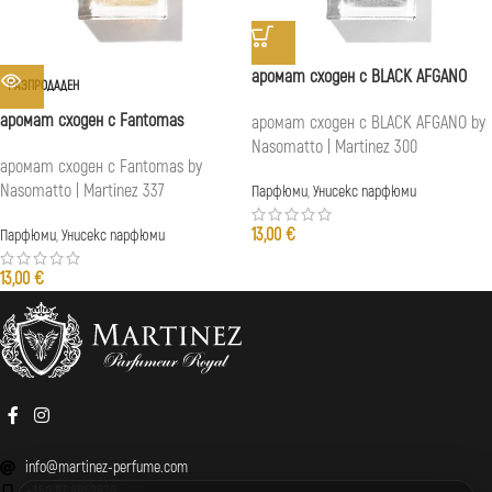
аромат сходен с BLACK AFGANO
РАЗПРОДАДЕН
аромат сходен с Fantomas
аромат сходен с BLACK AFGANO by
Nasomatto | Martinez 300
аромат сходен с Fantomas by
Nasomatto | Martinez 337
Парфюми
,
Унисекс парфюми
13,00
€
Парфюми
,
Унисекс парфюми
13,00
€
info@martinez-perfume.com
+359 87 8852829