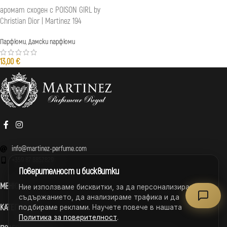
аромат сходен с POISON GIRL by
Christian Dior | Martinez 194
Парфюми
,
Дамски парфюми
13,00
€
info@martinez-perfume.com
+359 87 8852829
Поверителност и бисквитки
МЕНЮ
Ние използваме бисквитки, за да персонализираме
съдържанието, да анализираме трафика и да
КАТЕГОРИИ
подбираме реклами. Научете повече в нашата
Политика за поверителност
.