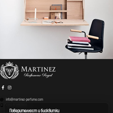
Venenatis nam phasellus
Lighting
info@martinez-perfume.com
+359 87 8852829
Поверителност и бисквитки