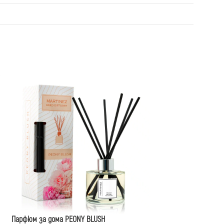
Парфюм за дома PEONY BLUSH
Парфюм за дома PAT