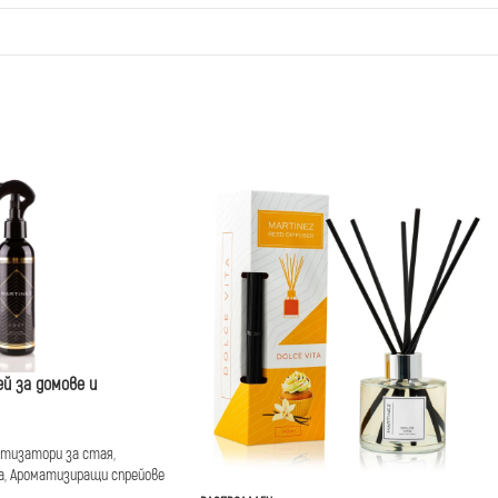
й за домове и
тизатори за стая
,
а
,
Ароматизиращи спрейове