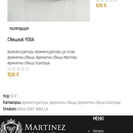
6,80
€
РАЗПРОДАДЕН
Свещник YOGA
Ароматизатори
,
Ароматизатори за стая
,
Ароматни свещи
,
Ароматни свещи Martinez
,
Ароматни свещи Scentique
15,00
€
Код:
SCIV
Категории:
Ароматизатори
,
Ароматни свещи
,
Ароматни свещи Scentique
Етикет:
INDULGENT VANILLA
МЕНЮ
Начало