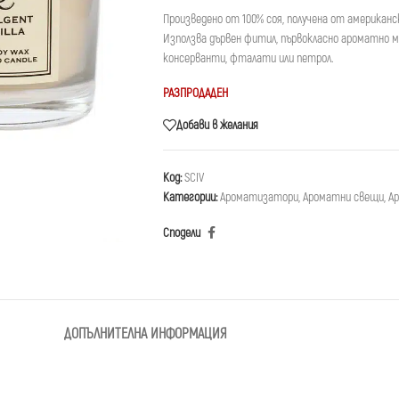
Произведено от 100% соя, получена от американс
Използва дървен фитил, първокласно ароматно м
консерванти, фталати или петрол.
РАЗПРОДАДЕН
Добави в желания
Код:
SCIV
Категории:
Ароматизатори
,
Ароматни свещи
,
Ар
Сподели
ДОПЪЛНИТЕЛНА ИНФОРМАЦИЯ