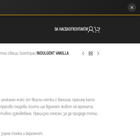
ЗА НАС
БЛОГ
КОНТАКТИ
тни свещи Scentique
/
INDULGENT VANILLA
т уникален микс от вкусни нотки с ванилия, пралине като
итрусови плодове, които ще вдъхнат живот на аромата,
ивно изживяване. Прецизно смесен, за да придаде топъл,
 зърна тонка и бергамот.