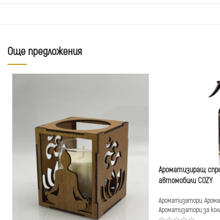
Още предложения
Ароматизиращ спре
автомобили COZY
Ароматизатори
,
Арома
Ароматизатори за кол