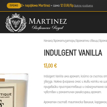
2+ парфюма Martinez
= само
12 EUR/бр.
ПРОМО
Вижте условията
Начало
/
Ароматизатори
/
Ароматни свещи
/
Арома
INDULGENT VANILLA
13,00
€
Indulgent Vanilla има аромат, който се състои о
звезда. Нежна флорална смес и живи нотки на ц
придавайки пристрастяващо и съблазнително сет
чувствен и романтичен релаксиращ аромат.
Ароматен състав: таитянска ванилия, кардамон,