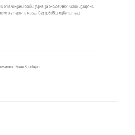
ки отглеждани соеви зърна за екологично чисто изгаряне.
асло и етерични масла. Без добавки, оцветители,
оматни свещи Scentique