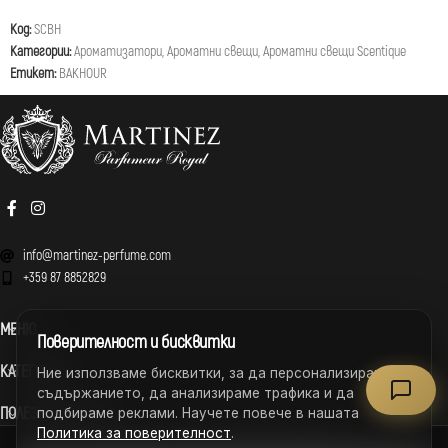
Код:
SCBH
Категории:
Ароматизатори
,
Ароматни свещи
,
Ароматни свещи Scentique
Етикет:
BAKHOUR
info@martinez-perfume.com
+359 87 8852829
МЕНЮ
Поверителност и бисквитки
КАТЕГОРИИ
Ние използваме бисквитки, за да персонализираме
съдържанието, да анализираме трафика и да
ПОЛЕЗНИ ВРЪЗКИ
подбираме реклами. Научете повече в нашата
Политика за поверителност
.
MARTINEZ – ВСИЧКИ ПРАВА ЗАПАЗЕНИ © 2026