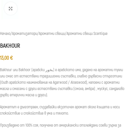
Натиснете, за да увеличите
Начало
/
Ароматизатори
/
Ароматни свещи
/
Ароматни свещи Scentique
BAKHOUR
13,00
€
Bakhour или Bakhoor (арабски بخور) е арабското име, дадено на ароматни тухли
или смес от естествени традиционни съставки, главно дървесни стърготини
(Oudh арабското наименование на Agarwood / Aloeswood), напоени с ароматни
масла и смесени с други естествени съставки (смола, амбра) , мускус, сандалово
дърво, етерични масла и други).
Ароматът е дълготраен, създавайки екзотичен аромат около къщата и носи
спокойствие и спокойствие в ума и тялото.
Произведено от 100% соя, получена от американски отглеждани соеви зърна за