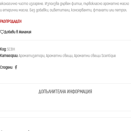
екологично чисто изгаряне. Използва дървен фитил, първокласно ароматно масло
и етерични масла. Без добавки, оцветители, консерванти, фталати или петрол.
РАЗПРОДАДЕН
Добави в желания
Код:
SCBH
Категории:
Ароматизатори
,
Ароматни свещи
,
Ароматни свещи Scentique
Сподели
ДОПЪЛНИТЕЛНА ИНФОРМАЦИЯ