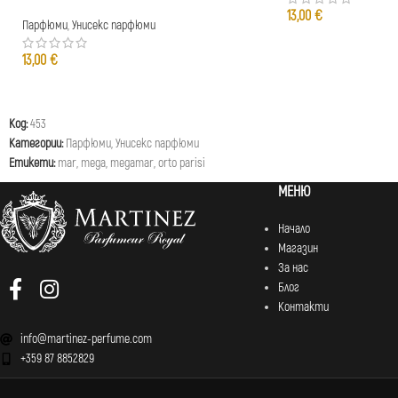
13,00
€
Парфюми
,
Унисекс парфюми
13,00
€
Код:
453
Категории:
Парфюми
,
Унисекс парфюми
Етикети:
mar
,
mega
,
megamar
,
orto parisi
МЕНЮ
Начало
Магазин
За нас
Блог
Контакти
info@martinez-perfume.com
+359 87 8852829