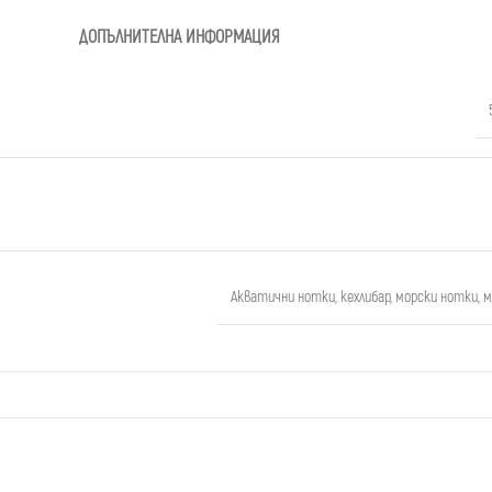
ДОПЪЛНИТЕЛНА ИНФОРМАЦИЯ
Акватични нотки
,
кехлибар
,
морски нотки
,
м