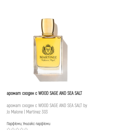
аромат сходен с WOOD SAGE AND SEA SALT
аромат сходен с HE
аромат сходен с WOOD SAGE AND SEA SALT by
аромат сходен с HER
Jo Malone | Martinez 303
121
Парфюми
,
Унисекс парфюми
Парфюми
,
Дамски пар