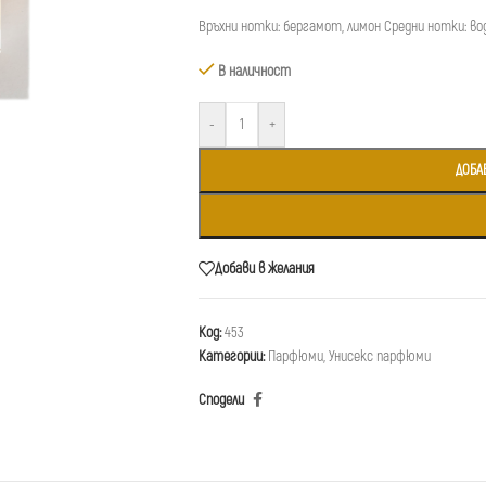
Връхни нотки: бергамот, лимон Средни нотки: вод
В наличност
-
+
ДОБА
Добави в желания
Код:
453
Категории:
Парфюми
,
Унисекс парфюми
Сподели