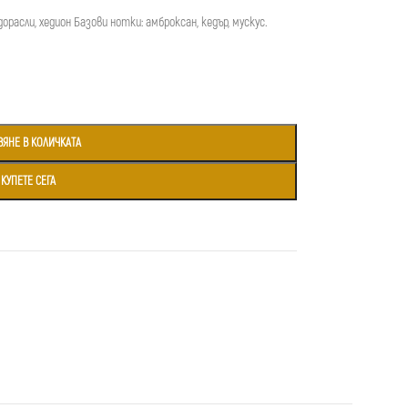
орасли, хедион Базови нотки: амброксан, кедър, мускус.
ВЯНЕ В КОЛИЧКАТА
КУПЕТЕ СЕГА