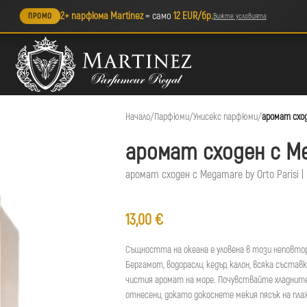
2+ парфюма Martinez
= само
12 EUR/бр.
ПРОМО
Вижте условията
Начало
/
Парфюми
/
Унисекс парфюми
/
аромат схо
аромат сходен с M
аромат сходен с Megamare by Orto Parisi | 
13,00
€
Същността на океана е уловена в този неповто
Бергамот, водорасли, кедър, калон, всяка съста
чистия аромат на море. Почувствайте хладните
отнесени, докато докоснете мекия пясък на пла