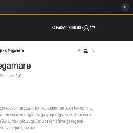
ЗА НАС
БЛОГ
КОНТАКТИ
ден с Megamare
egamare
Martinez 453
рим аромат на солени нотки, който прегръща вечността.
вка е внимателно подбрана, за да предизвика свежестта и
 вълни, танцуващи за вас и се оставете да бъдете
жа, блестящ на слънце.