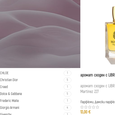
Viktor & Rolf
1
Azzaro
1
Boucheron
1
Burberry
2
Bvlgari
1
By Kilian
2
Cacharel
1
Carolina Herrera
2
Cartier
1
Chanel
1
CHLOE
1
аромат сходен с LIBR
Christian Dior
5
аромат сходен с LIBRE 
Creed
1
Martinez 227
Dolce & Gabbana
5
Frederic Malle
1
Парфюми
,
Дамски парфю
Giorgio Armani
4
13,00
€
Givenchy
1