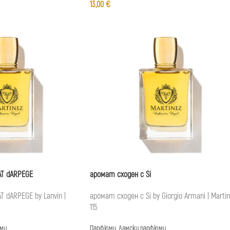
13,00
€
AT dARPEGE
аромат сходен с Si
 dARPEGE by Lanvin |
аромат сходен с Si by Giorgio Armani | Marti
115
ми
Парфюми
,
Дамски парфюми