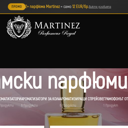
2+ парфюма Martinez
= само
12 EUR/бр.
ПРОМО
Вижте условията
амски парфюми
ОМАТИЗАТОРИ
АРОМАТИЗАТОРИ ЗА КОЛА
АРОМАТИЗИРАЩИ СПРЕЙОВЕ
ГРАМОФОНЪТ ОТ
 Продукти
6 Продукти
6 Продукти
1 Продукт
и парфюми
/
Страница 2
Покажи
9