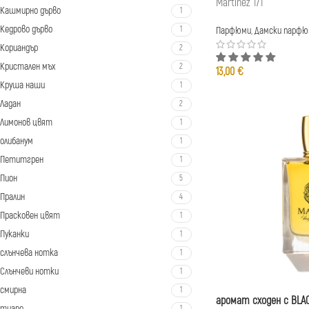
Martinez 171
Кашмирно дърво
1
Кедрово дърво
1
Парфюми
,
Дамски парфю
Кориандър
2
Кристален мъх
2
13,00
€
Круша наши
1
Ладан
2
Лимонов цвят
1
олибанум
1
Петитгрен
1
Пион
5
Пралин
4
Прасковен цвят
1
Пуканки
1
слънчева нотка
1
Слънчеви нотки
1
смирна
1
аромат сходен с BLA
тиаре
1