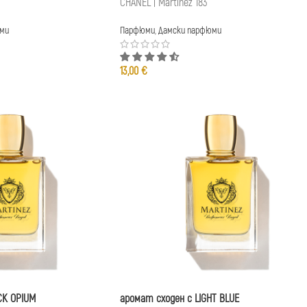
CHANEL | Martinez 183
ми
Парфюми
,
Дамски парфюми
13,00
€
CK OPIUM
аромат сходен с LIGHT BLUE