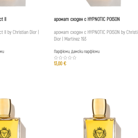
t II
аромат сходен с HYPNOTIC POISON
II by Christian Dior |
аромат сходен с HYPNOTIC POISON by Christi
Dior | Martinez 193
ми
Парфюми
,
Дамски парфюми
13,00
€