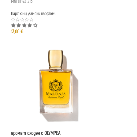
Martinez 215
Парфюми
,
Дамски парфюми
13,00
€
аромат сходен с OLYMPEA