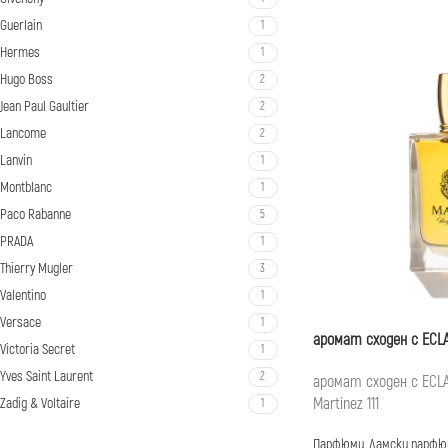
Guerlain
1
Hermes
1
Hugo Boss
2
Jean Paul Gaultier
2
Lancome
2
Lanvin
1
Montblanc
1
Paco Rabanne
5
PRADA
1
Thierry Mugler
3
Valentino
1
Versace
1
аромат сходен с ECL
Victoria Secret
1
Yves Saint Laurent
2
аромат сходен с ECLAT
Martinez 111
Zadig & Voltaire
1
Парфюми
,
Дамски парфю