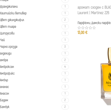
франджипани
1
аромат сходен с BLAC
Laurent | Martinez 226
Хаитийски ветивер
1
Цвят джинджифил
2
Парфюми
,
Дамски парфю
Цвят тиаре
1
13,00
€
Цитрусови
1
Чай
1
Черно грозде
3
алдехиди
1
амбра
2
Амброксан
4
Амброфикс
1
Амбър
1
ананас
1
Анасон
1
Бадем
2
Бамбук
2