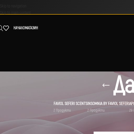
Skip to navigation
Skip to main content
НАЧАЛО
МАГАЗИН
Д
FAVIOL SEFERI SCENTS
INSOMNIA BY FAVIOL SEFERI
АР
2 Продукти
2 Продукти
29
МАРКА
Начало
/
Парфюми
/
Дамск
Parfums de Marly
1