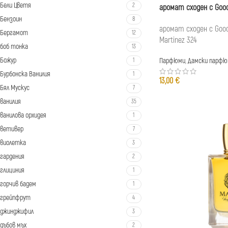
Бели Цветя
2
аромат сходен с Good
Бензоин
8
аромат сходен с Good G
Бергамот
12
Martinez 324
боб тонка
13
Божур
1
Парфюми
,
Дамски парфю
Бурбонска Ванилия
1
13,00
€
Бял Мускус
7
ванилия
35
ванилова орхидея
1
ветивер
7
виолетка
3
гардения
2
глициния
1
горчив бадем
1
грейпфрут
4
джинджифил
3
дъбов мъх
2