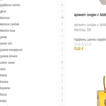
дървесни нотки
4
дюля
1
аромат сходен с Addic
жасмин
29
жасмин самбак
аромат сходен с Addict 
2
Martinez 129
женско биле
2
захар
1
Парфюми
,
Дамски парфю
зелен чай
1
13,00
€
зелена мандарина
2
зелена ябълка
1
иланг-иланг
9
ирис
7
какао
2
канела
1
карамел
4
касис
1
кафе
3