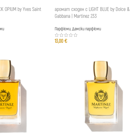
K OPIUM by Yves Saint
аромат сходен с LIGHT BLUE by Dolce &
Gabbana | Martinez 233
ми
Парфюми
,
Дамски парфюми
13,00
€