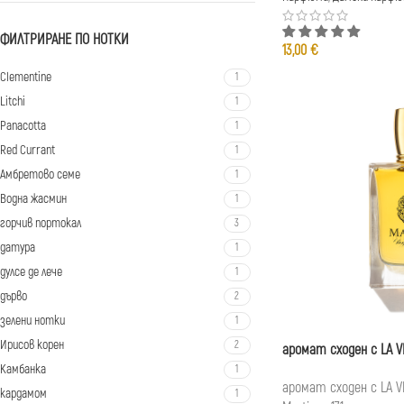
ФИЛТРИРАНЕ ПО НОТКИ
13,00
€
Clementine
1
Litchi
1
Panacotta
1
Red Currant
1
Амбретово семе
1
Водна жасмин
1
горчив портокал
3
датура
1
дулсе де лече
1
дърво
2
зелени нотки
1
Ирисов корен
2
аромат сходен с LA V
Камбанка
1
аромат сходен с LA VI
кардамом
1