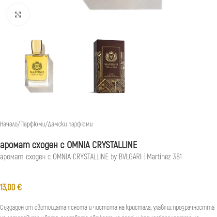
Натиснете, за да увеличите
Начало
/
Парфюми
/
Дамски парфюми
аромат сходен с OMNIA CRYSTALLINE
аромат сходен с OMNIA CRYSTALLINE by BVLGARI | Martinez 381
13,00
€
Създаден от светещата яснота и чистота на кристала, улавящ прозрачността