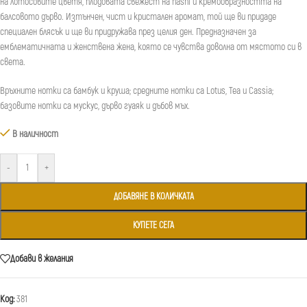
на лотосовите цветя, плодовата свежест на nashi и кремообразността на
балсовото дърво. Изтънчен, чист и кристален аромат, той ще ви придаде
специален блясък и ще ви придружава през целия ден. Предназначен за
емблематичната и женствена жена, която се чувства доволна от мястото си в
света.
Връхните нотки са бамбук и круша; средните нотки са Lotus, Tea и Cassia;
базовите нотки са мускус, дърво гуаяк и дъбов мъх.
В наличност
-
+
ДОБАВЯНЕ В КОЛИЧКАТА
КУПЕТЕ СЕГА
Добави в желания
Код:
381