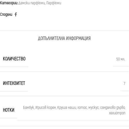
Категории:
Дамски парфюми
,
Парфюми
Сподели
ДОПЪЛНИТЕЛНА ИНФОРМАЦИЯ
КОЛИЧЕСТВО
50 мл.
ИНТЕНЗИТЕТ
7
Бамбук
,
Ирисов корен
,
Круша наши
,
лотос
,
мускус
,
сандалово дърво
,
НОТКИ
хелиотроп