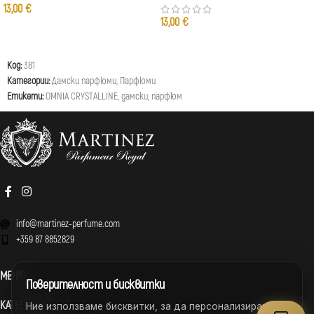
13,00
€
13,00
€
Код:
381
Категории:
Дамски парфюми
,
Парфюми
Етикети:
OMNIA CRYSTALLINE
,
дамски
,
парфюм
info@martinez-perfume.com
+359 87 8852829
МЕНЮ
Поверителност и бисквитки
КАТЕГОРИИ
Ние използваме бисквитки, за да персонализираме