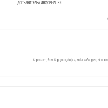
ДОПЪЛНИТЕЛНА ИНФОРМАЦИЯ
Бергамот
,
ветивер
,
джинджифил
,
кожа
,
лавандула
,
Манинка