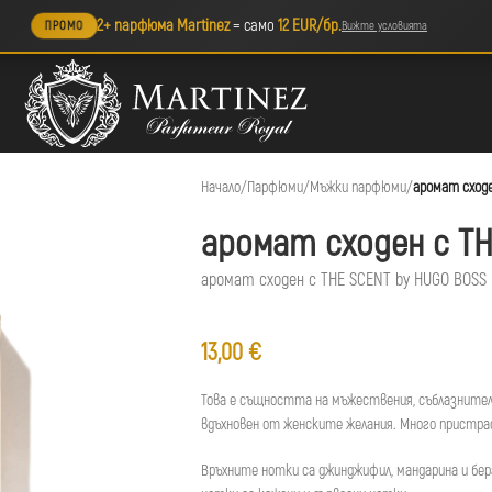
2+ парфюма Martinez
= само
12 EUR/бр.
ПРОМО
Вижте условията
Начало
/
Парфюми
/
Мъжки парфюми
/
аромат сходе
аромат сходен с TH
аромат сходен с THE SCENT by HUGO BOSS |
13,00
€
Това е същността на мъжествения, съблазнител
вдъхновен от женските желания. Много пристр
Връхните нотки са джинджифил, мандарина и бер