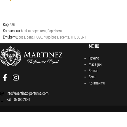
Код:
586
Категории:
Мъжки парфюми
,
Парфюми
Етикети:
boss
,
cent
,
HUGO
,
hugo boss
,
scents
,
THE SCENT
МЕНЮ
Начало
Магазин
За нас
Блог
Контакти
info@martinez-perfume.com
+359 87 8852829