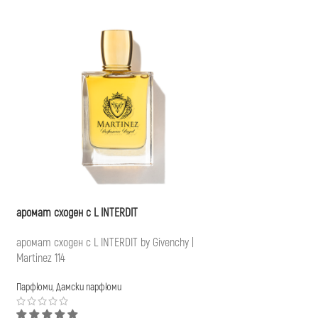
аромат сходен с L INTERDIT
аромат сходен с WA
аромат сходен с L INTERDIT by Givenchy |
аромат сходен с WAN
Martinez 114
Martinez 434
Парфюми
,
Дамски парфюми
Парфюми
,
Дамски пар
13,00
€