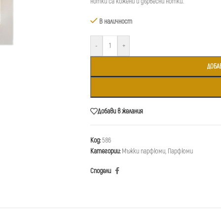
нотки са кожени и дървесни нотки.
В наличност
-
+
ДОБА
Добави в желания
Код:
586
Категории:
Мъжки парфюми
,
Парфюми
Сподели