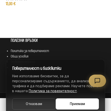
13,00
€
ПОЛЕЗНИ ВРЪЗКИ
Политика за поверителност
Общи условия
Отворени позиции
Франчайз
Поверителност и бисквитки
Ние използваме бисквитки, за да
персонализираме съдържанието, да анализираме
трафика и да подбираме реклами. Научете повече
в нашата
Политика за поверителност
.
Отказвам
Приемам