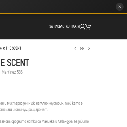
ЗА НАС
БЛОГ
КОНТАКТИ
н с THE SCENT
E SCENT
 Martinez 586
ен и мистериозен мъж; напълно неустоим, тъй като е
астяващ и стимулиращ аромат.
гамот; средните нотки са Манинка и Лавандула; базовите