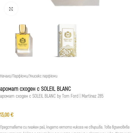
Натиснете, за да увеличите
Начало
/
Парфюми
/
Унисекс парфюми
аромат сходен с SOLEIL BLANC
аромат сходен с SOLEIL BLANC by Tom Ford | Martinez 285
13,00
€
Представете си плажен рай, където лятото никога не свършва. Това вдъхновява