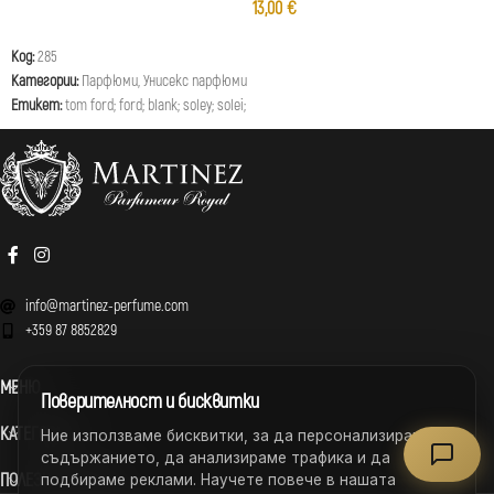
13,00
€
Код:
285
Категории:
Парфюми
,
Унисекс парфюми
Етикет:
tom ford; ford; blank; soley; solei;
info@martinez-perfume.com
+359 87 8852829
МЕНЮ
Поверителност и бисквитки
КАТЕГОРИИ
Ние използваме бисквитки, за да персонализираме
съдържанието, да анализираме трафика и да
ПОЛЕЗНИ ВРЪЗКИ
подбираме реклами. Научете повече в нашата