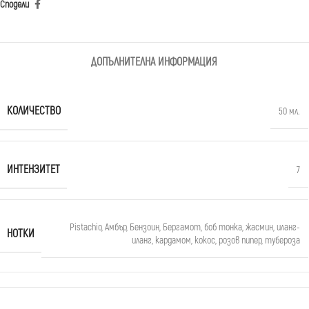
Сподели
ДОПЪЛНИТЕЛНА ИНФОРМАЦИЯ
КОЛИЧЕСТВО
50 мл.
ИНТЕНЗИТЕТ
7
Pistachio
,
Амбър
,
Бензоин
,
Бергамот
,
боб тонка
,
жасмин
,
иланг-
НОТКИ
иланг
,
кардамом
,
кокос
,
розов пипер
,
тубероза