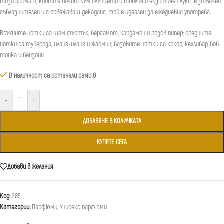
този аромат, който е почит към слънцето и топлия и екзотичен лукс. Изтънчен,
съблазнителен и с освежаващ декаданс, той е идеален за ежедневна употреба.
Връхните нотки са шам фъстък, бергамот, кардамон и розов пипер; средните
нотки са тубероза, иланг-иланг и жасмин; базовите нотки са кокос, кехлибар, боб
тонка и бензоин.
В наличност са останали само 8
-
+
ДОБАВЯНЕ В КОЛИЧКАТА
КУПЕТЕ СЕГА
Добави в желания
Код:
285
Категории:
Парфюми
,
Унисекс парфюми