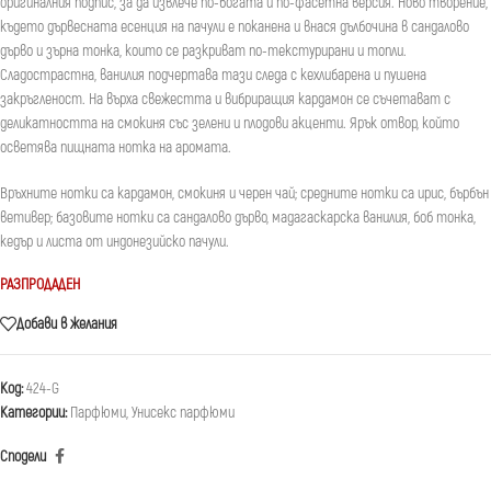
оригиналния подпис, за да извлече по-богата и по-фасетна версия. Ново творение,
където дървесната есенция на пачули е поканена и внася дълбочина в сандалово
дърво и зърна тонка, които се разкриват по-текстурирани и топли.
Сладострастна, ванилия подчертава тази следа с кехлибарена и пушена
закръгленост. На върха свежестта и вибриращия кардамон се съчетават с
деликатността на смокиня със зелени и плодови акценти. Ярък отвор, който
осветява пищната нотка на аромата.
Връхните нотки са кардамон, смокиня и черен чай; средните нотки са ирис, бърбън
ветивер; базовите нотки са сандалово дърво, мадагаскарска ванилия, боб тонка,
кедър и листа от индонезийско пачули.
РАЗПРОДАДЕН
Добави в желания
Код:
424-G
Категории:
Парфюми
,
Унисекс парфюми
Сподели