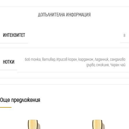
ДОПЪЛНИТЕЛНА ИНФОРМАЦИЯ
ИНТЕНЗИТЕТ
8
боб тонка
,
ветивер
,
Ирисов корен
,
кардамом
,
Ладанник
,
сандалово
НОТКИ
дърво
,
смокиня
,
Черен чай
Още предложения