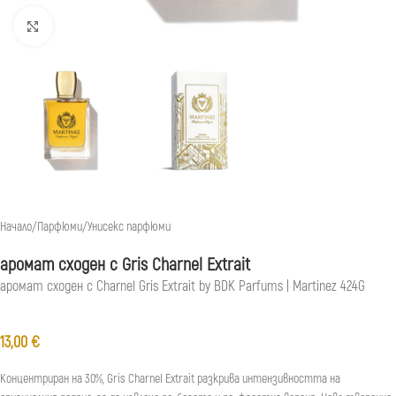
Натиснете, за да увеличите
Начало
/
Парфюми
/
Унисекс парфюми
аромат сходен с Gris Charnel Extrait
аромат сходен с Charnel Gris Extrait by BDK Parfums | Martinez 424G
13,00
€
Концентриран на 30%, Gris Charnel Extrait разкрива интензивността на