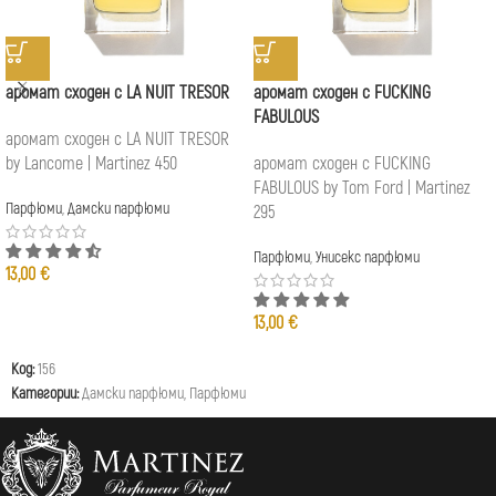
аромат сходен с LA NUIT TRESOR
аромат сходен с FUCKING
FABULOUS
аромат сходен с LA NUIT TRESOR
by Lancome | Martinez 450
аромат сходен с FUCKING
FABULOUS by Tom Ford | Martinez
Парфюми
,
Дамски парфюми
295
Парфюми
,
Унисекс парфюми
13,00
€
13,00
€
Код:
156
Категории:
Дамски парфюми
,
Парфюми