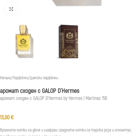
Натиснете, за да увеличите
Начало
/
Парфюми
/
Дамски парфюми
аромат сходен с GALOP D`Hermes
аромат сходен с GALOP D`Hermes by Hermes | Martinez 156
13,00
€
Връхните нотки са дюля и шафран; средните нотки са турска роза и османтус;