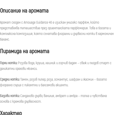
Описание на аромата
Аромат сходен с Amouage Guidance 46 е изискан унисекс парфюм, който
представлява пътешествие през ориенталската парфюмерия. Това е богата и
комплексна композиция, която съчетава флорални и дървесни нотки в хармоничен
баланс.
Пирамида на аромата
Горни нотки:
Розова вода, круша, лешник и горчив бадем – свеж и плодов старт с
деликатни орехови нюанси.
Средни нотки:
Тамян, розов пипер, роза, османтус, шафран и жасмин – богато
флорално сърце с пикантни и балсамови акценти.
Базови нотки:
Сандалово дърво, ванилия, амбрет и амбра – топла и чувствена
основа с кремова дървесност.
Характер