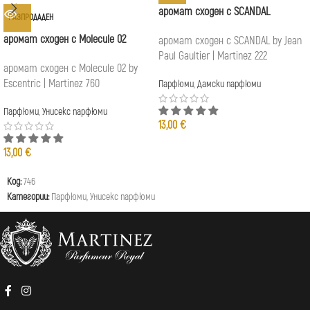
аромат сходен с SCANDAL
РАЗПРОДАДЕН
аромат сходен с Molecule 02
аромат сходен с SCANDAL by Jean
Paul Gaultier | Martinez 222
аромат сходен с Molecule 02 by
Escentric | Martinez 760
Парфюми
,
Дамски парфюми
Парфюми
,
Унисекс парфюми
13,00
€
13,00
€
Код:
746
Категории:
Парфюми
,
Унисекс парфюми