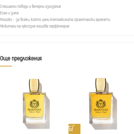
Специални поводи и вечерни излизания
Есен и зима
Унисекс – за всеки, който цени комплексните ориенталски аромати
Любители на луксозна нишова парфюмерия
Още предложения