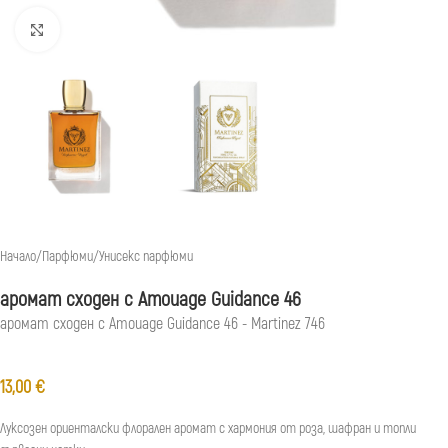
Натиснете, за да увеличите
Начало
/
Парфюми
/
Унисекс парфюми
аромат сходен с Amouage Guidance 46
аромат сходен с Amouage Guidance 46 - Martinez 746
13,00
€
Луксозен ориенталски флорален аромат с хармония от роза, шафран и топли