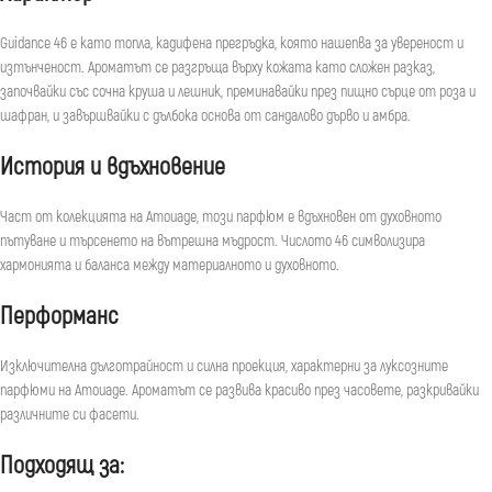
Guidance 46 е като топла, кадифена прегръдка, която нашепва за увереност и
изтънченост. Ароматът се разгръща върху кожата като сложен разказ,
започвайки със сочна круша и лешник, преминавайки през пищно сърце от роза и
шафран, и завършвайки с дълбока основа от сандалово дърво и амбра.
История и вдъхновение
Част от колекцията на Amouage, този парфюм е вдъхновен от духовното
пътуване и търсенето на вътрешна мъдрост. Числото 46 символизира
хармонията и баланса между материалното и духовното.
Перформанс
Изключителна дълготрайност и силна проекция, характерни за луксозните
парфюми на Amouage. Ароматът се развива красиво през часовете, разкривайки
различните си фасети.
Подходящ за: