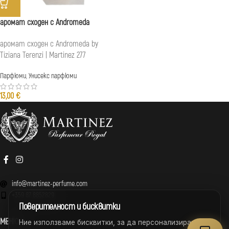
аромат сходен с Andromeda
аромат сходен с Andromeda by
Tiziana Terenzi | Martinez 277
Парфюми
,
Унисекс парфюми
13,00
€
info@martinez-perfume.com
+359 87 8852829
Поверителност и бисквитки
МЕНЮ
Ние използваме бисквитки, за да персонализираме