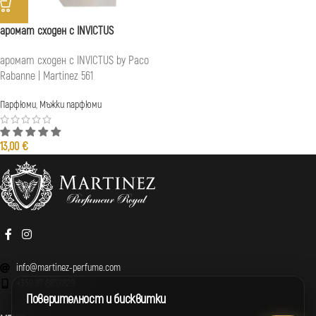
аромат сходен с INVICTUS
аромат сходен с INVICTUS by Paco
Rabanne | Martinez 561
Парфюми
,
Мъжки парфюми
13,00
€
info@martinez-perfume.com
+359 87 8852829
Поверителност и бисквитки