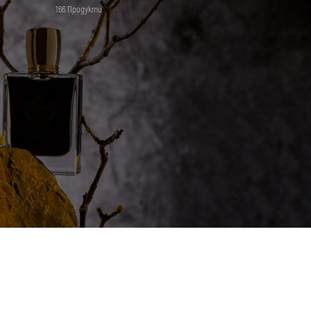
166 Продукти
12
18
24