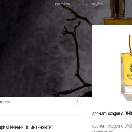
2 Продукти
2 Продукти
29
МАРКА
Начало
/
Продукти с етикет 
Tom Ford
1
ФИЛТРИРАНЕ ПО НОТКИ
кардамом
1
Амбър
1
жасмин самбак
1
кожа
1
мъх
1
пачули
1
аромат сходен с OMB
аромат сходен с OMBR
ФИЛТРИРАНЕ ПО ИНТЕНЗИТЕТ