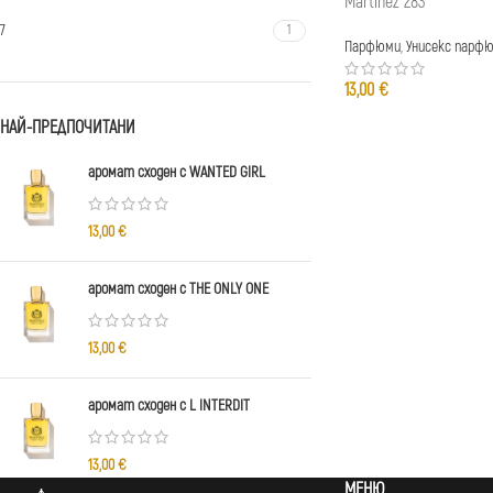
Martinez 283
7
1
Парфюми
,
Унисекс парф
13,00
€
НАЙ-ПРЕДПОЧИТАНИ
аромат сходен с WANTED GIRL
13,00
€
аромат сходен с THE ONLY ONE
13,00
€
аромат сходен с L INTERDIT
13,00
€
МЕНЮ