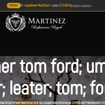
2+ парфюма Martinez
= само
12 EUR/бр.
ПРОМО
Вижте условията
er tom ford; umb
; leater; tom; fo
ОМАТИЗАТОРИ
АРОМАТИЗАТОРИ ЗА КОЛА
АРОМАТИЗИРАЩИ СПРЕЙОВЕ
ГРАМОФОНЪТ ОТ