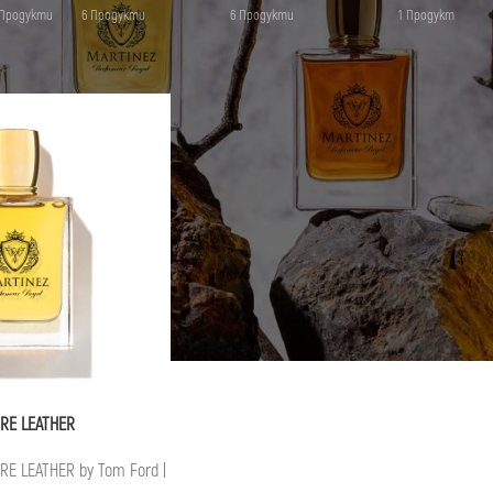
 Продукти
6 Продукти
6 Продукти
1 Продукт
„ombre leather tom ford; umbre; lider; leder; leater; tom; ford;“
Покажи
9
RE LEATHER
E LEATHER by Tom Ford |