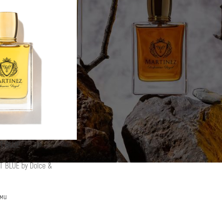
T BLUE
T BLUE by Dolce &
ми