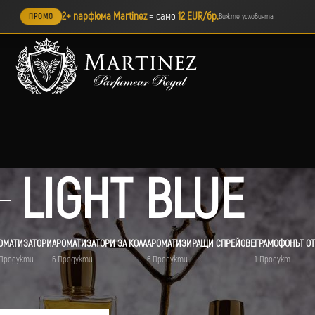
2+ парфюма Martinez
= само
12 EUR/бр.
ПРОМО
Вижте условията
LIGHT BLUE
ОМАТИЗАТОРИ
АРОМАТИЗАТОРИ ЗА КОЛА
АРОМАТИЗИРАЩИ СПРЕЙОВЕ
ГРАМОФОНЪТ ОТ
 Продукти
6 Продукти
6 Продукти
1 Продукт
ет „LIGHT BLUE“
Покажи
9