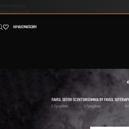
Skip to navigation
Skip to main content
НАЧАЛО
МАГАЗИН
FAVIOL SEFERI SCENTS
INSOMNIA BY FAVIOL SEFERI
АР
2 Продукти
2 Продукти
29
МАРКА
Начало
/
Продукти с етик
Dolce & Gabbana
1