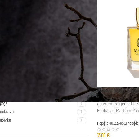
ФИЛТРИРАНЕ ПО НОТКИ
Камбанка
1
Бамбук
1
дъбов мъх
1
жасмин
1
кедър
1
кехлибар
1
лимон
1
аромат сходен с LIGH
мускус
1
аромат сходен с LIGH
роза
1
Gabbana | Martinez 233
циклама
1
ябълка
1
Парфюми
,
Дамски парфю
13,00
€