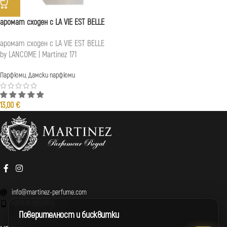
аромат сходен с LA VIE EST BELLE
аромат сходен с LA VIE EST BELLE
by LANCOME | Martinez 171
Парфюми
,
Дамски парфюми
13,00
€
info@martinez-perfume.com
+359 87 8852829
Поверителност и бисквитки