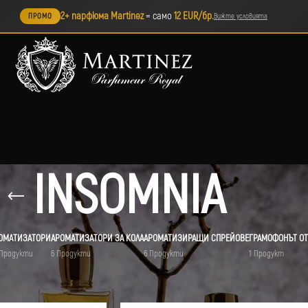
2+ парфюма Martinez
= само
12 EUR/бр.
ПРОМО
Вижте условията
INSOMNIA
ОМАТИЗАТОРИ
АРОМАТИЗАТОРИ ЗА КОЛА
АРОМАТИЗИРАЩИ СПРЕЙОВЕ
ГРАМОФОНЪТ ОТ
 Продукти
6 Продукти
6 Продукти
1 Продукт
ет „INSOMNIA“
Покажи
9