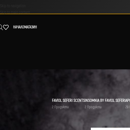
Skip to navigation
Skip to main content
НАЧАЛО
МАГАЗИН
FAVIOL SEFERI SCENTS
INSOMNIA BY FAVIOL SEFERI
АР
2 Продукти
2 Продукти
29
НАЙ-ПРЕДПОЧИТАНИ
Начало
/
Продукти с етик
аромат сходен с WANTED GIRL