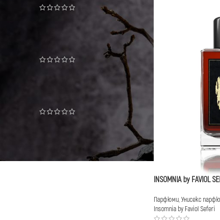
13,00
€
аромат сходен с THE ONLY ONE
13,00
€
аромат сходен с L INTERDIT
13,00
€
INSOMNIA by FAVIOL SE
Парфюми
,
Унисекс парф
Insomnia by Faviol Seferi