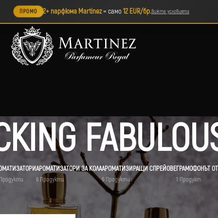
2+ парфюма Martinez
= само
12 EUR/бр.
ПРОМО
Вижте условията
CKING FABULOU
ОМАТИЗАТОРИ
АРОМАТИЗАТОРИ ЗА КОЛА
АРОМАТИЗИРАЩИ СПРЕЙОВЕ
ГРАМОФОНЪТ ОТ
 Продукти
6 Продукти
6 Продукти
1 Продукт
ет „FUCKING FABULOUS“
Покажи
9