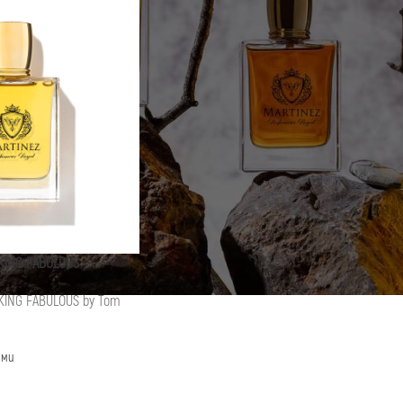
KING FABULOUS
KING FABULOUS by Tom
юми