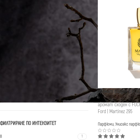
ФИЛТРИРАНЕ ПО НОТКИ
Мускатна матерника
1
боб тонка
1
горчив бадем
1
ирис
1
кашмеран
1
кехлибар
1
кожа
1
аромат сходен с FUC
лавандула
1
аромат сходен с FUC
Ford | Martinez 295
ФИЛТРИРАНЕ ПО ИНТЕНЗИТЕТ
Парфюми
,
Унисекс парф
8
1