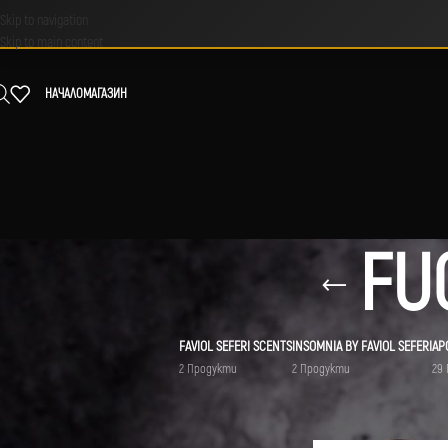
Skip to navigation
Skip to main content
НАЧАЛО
МАГАЗИН
FU
FAVIOL SEFERI SCENTS
INSOMNIA BY FAVIOL SEFERI
АР
2 Продукти
2 Продукти
29
МАРКА
Начало
/
Продукти с етик
Tom Ford
1