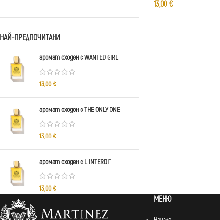
13,00
€
НАЙ-ПРЕДПОЧИТАНИ
аромат сходен с WANTED GIRL
13,00
€
аромат сходен с THE ONLY ONE
13,00
€
аромат сходен с L INTERDIT
13,00
€
МЕНЮ
Начало