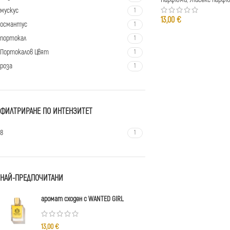
мускус
1
13,00
€
османтус
1
портокал
1
Портокалов Цвят
1
роза
1
ФИЛТРИРАНЕ ПО ИНТЕНЗИТЕТ
8
1
НАЙ-ПРЕДПОЧИТАНИ
аромат сходен с WANTED GIRL
13,00
€