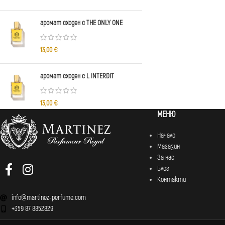
аромат сходен с THE ONLY ONE
13,00
€
аромат сходен с L INTERDIT
13,00
€
МЕНЮ
Начало
Магазин
За нас
Блог
Контакти
info@martinez-perfume.com
+359 87 8852829