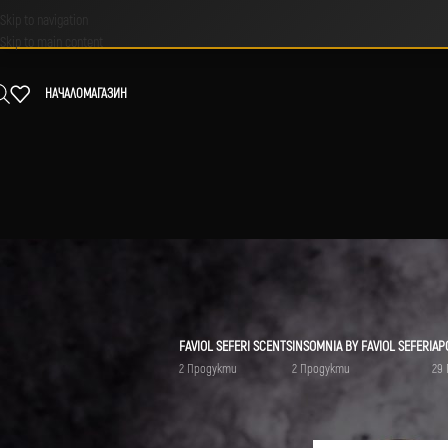
Skip to navigation
Skip to main content
НАЧАЛО
МАГАЗИН
FAVIOL SEFERI SCENTS
INSOMNIA BY FAVIOL SEFERI
АР
2 Продукти
2 Продукти
29
МАРКА
Начало
/
Продукти с етике
Tom Ford
1