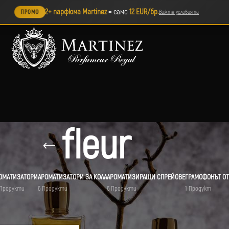
2+ парфюма Martinez
= само
12 EUR/бр.
ПРОМО
Вижте условията
fleur
ОМАТИЗАТОРИ
АРОМАТИЗАТОРИ ЗА КОЛА
АРОМАТИЗИРАЩИ СПРЕЙОВЕ
ГРАМОФОНЪТ ОТ
 Продукти
6 Продукти
6 Продукти
1 Продукт
т „fleur“
Покажи
9