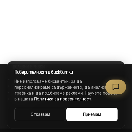
ПОЛЕЗНИ ВРЪЗКИ
Поверителност и бисквитки
Политика за поверителност
Ние използваме бисквитки, за да
Общи условия
персонализираме съдържанието, да анализираме
Отворени позиции
трафика и да подбираме реклами. Научете повече
Франчайз
в нашата
Политика за поверителност
.
Отказвам
Приемам