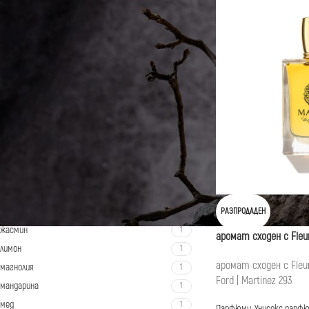
ФИЛТРИРАНЕ ПО НОТКИ
Black locust
1
Syringa
1
ладанум
1
листа от теменуга
1
цивет
1
балсам
1
Бергамот
1
ванилия
РАЗПРОДАДЕН
1
жасмин
1
аромат сходен с Fleur
лимон
1
аромат сходен с Fleur
магнолия
1
Ford | Martinez 293
мандарина
1
мед
1
Парфюми
,
Унисекс парф