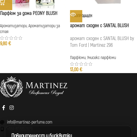
Парфюм за дома PEONY BLUSH
РАЗПРОДАДЕН
аромат сходен с SANTAL BLUSH
Ароматизатори
,
Ароматизатори за
стая
аромат сходен с SANTAL BLUSH by
9,80
€
Tom Ford | Martinez 296
Парфюми
,
Унисекс парфюми
13,00
€
info@martinez-perfume.com
+359 87 8852829
Поверителност и бисквитки