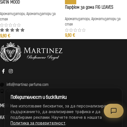
SATIN MOOD
Парфюм за дома FIG LEAVES
Ароматизатори
,
Ароматизатори за
Ароматизатори
,
Ароматизатори за
стая
стая
9,80
€
9,80
€
info@martinez-perfume.com
+359 87 8852829
Поверителност и бисквитки
МЕНЮ
Ние използваме бисквитки, за да персонализираме
съдържанието, да анализираме трафика и да
КАТЕГОРИИ
подбираме реклами. Научете повече в нашата
Политика за поверителност
.